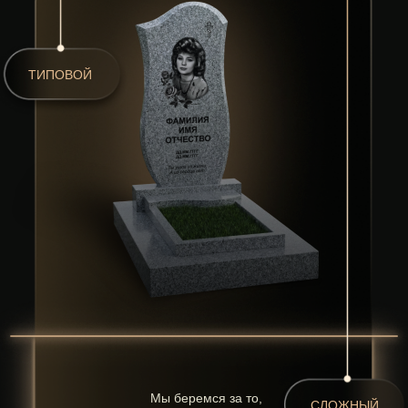
Делаем формы любой
геометрии
Используем усиленные
технологии фиксации плитки
врезка металлических пластин
+ армирование
Гарантируем долговечность
и устойчивость конструкции