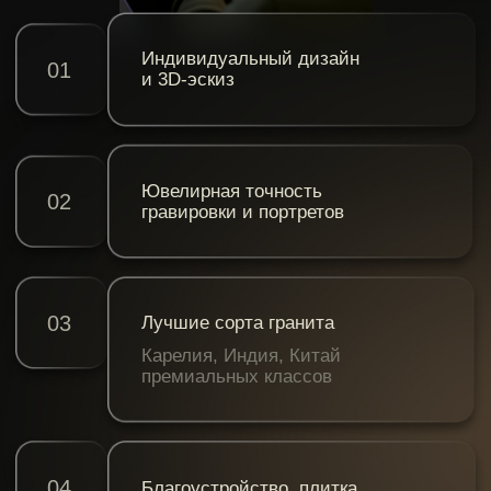
деталь перед началом работ
Стоимость рассчитывается
индивидуально
ПОЛУЧИТЬ КОНСУЛЬТАЦИЮ
Звоните по телефону:
+7 9044 97-48-48
СОЗДАЁМ
СЛОЖНЫЕ
ПАМЯТНИКИ ТАМ,
ГДЕ ДРУГИЕ
ОТКАЗЫВАЮТСЯ