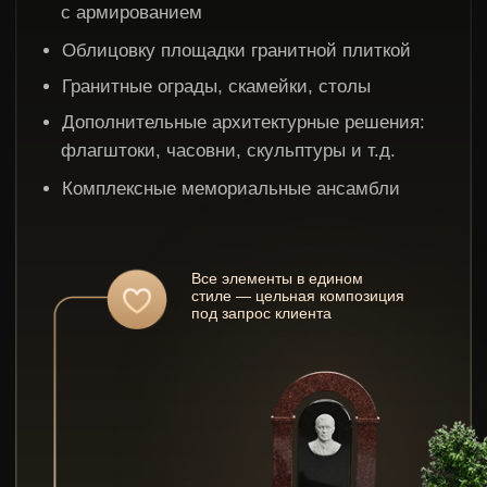
Работаем до результата
Если что-то не нравится —
переделаем. Главное, чтобы
вы были полностью довольны
Рассрочка без переплаты
Оплата в 2 этапа 50/50.
Возможна рассрочка
от компании без банка
Портреты, которые
не выгорают
Цветная фотокерамика, запечённая
при ~900°C, устойчива к солнцу,
морозу и влаге