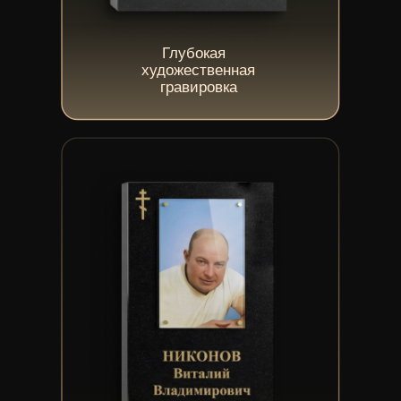
Амфиболит
Зеленый
гранит
Гарантия на камень —
до 25 лет
На работы —
2 года