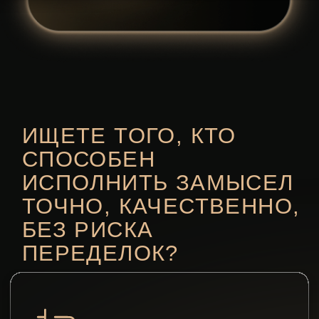
премиального памятника
МЫ ДЕЛАЕМ
Фотокерамика
премиального качества
не выгорает на солнце