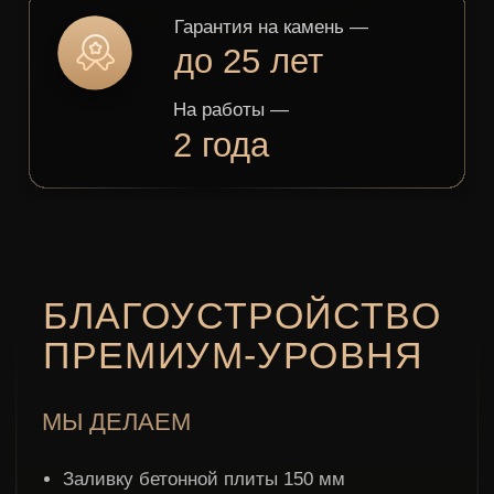
Натуральный камень
высокой сортности
Карельский, Дымовский, Китайский,
Мансуровский, Амфиболит,
Индийский красный мрамор
Качество, которое
держится десятилетиями
Усиленная технология установки:
торцевая плитка крепится
армированием внутри бетонной
плиты — не отваливается
со временем